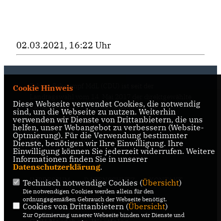
02.03.2021, 16:22 Uhr
Fabian Schrumpf MdL (CDU) ist seit der
Cookie Hinweis
Landtagswahl vom 14. Mai 2017 der direktgewählte
Diese Webseite verwendet Cookies, die notwendig
Landtagsabgeordnete im Essener Süden
sind, um die Webseite zu nutzen. Weiterhin
(Wahlkreis 68).
verwenden wir Dienste von Drittanbietern, die uns
helfen, unser Webangebot zu verbessern (Website-
Optmierung). Für die Verwendung bestimmter
Dienste, benötigen wir Ihre Einwilligung. Ihre
Einwilligung können Sie jederzeit widerrufen. Weitere
Informationen finden Sie in unserer
Datenschutzerklärung
.
IMPRESSUM
DATENSCHUTZ
KONTAKT
Technisch notwendige Cookies (
Übersicht
)
Die notwendigen Cookies werden allein für den
CDU Kreisverband Essen
ordnungsgemäßen Gebrauch der Webseite benötigt.
Cookies von Drittanbietern (
Übersicht
)
Zur Optimierung unserer Webseite binden wir Dienste und