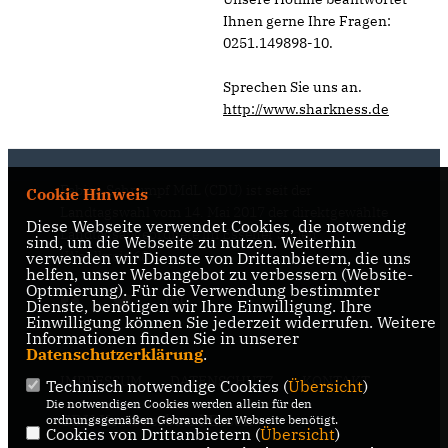
Ihnen gerne Ihre Fragen:
0251.149898-10.
Sprechen Sie uns an.
http://www.sharkness.de
Fabian Schrumpf MdL (CDU) ist seit der
Cookie Hinweis
Landtagswahl vom 14. Mai 2017 der direktgewählte
Diese Webseite verwendet Cookies, die notwendig
Landtagsabgeordnete im Essener Süden
sind, um die Webseite zu nutzen. Weiterhin
(Wahlkreis 68).
verwenden wir Dienste von Drittanbietern, die uns
helfen, unser Webangebot zu verbessern (Website-
Optmierung). Für die Verwendung bestimmter
Dienste, benötigen wir Ihre Einwilligung. Ihre
Einwilligung können Sie jederzeit widerrufen. Weitere
Informationen finden Sie in unserer
Datenschutzerklärung
.
IMPRESSUM
DATENSCHUTZ
KONTAKT
Technisch notwendige Cookies (
Übersicht
)
Die notwendigen Cookies werden allein für den
CDU Kreisverband Essen
ordnungsgemäßen Gebrauch der Webseite benötigt.
Cookies von Drittanbietern (
Übersicht
)