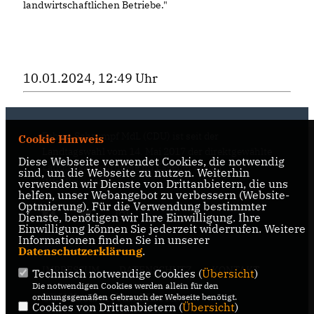
landwirtschaftlichen Betriebe."
10.01.2024, 12:49 Uhr
Fabian Schrumpf MdL (CDU) ist seit der
Cookie Hinweis
Landtagswahl vom 14. Mai 2017 der direktgewählte
Diese Webseite verwendet Cookies, die notwendig
Landtagsabgeordnete im Essener Süden
sind, um die Webseite zu nutzen. Weiterhin
(Wahlkreis 68).
verwenden wir Dienste von Drittanbietern, die uns
helfen, unser Webangebot zu verbessern (Website-
Optmierung). Für die Verwendung bestimmter
Dienste, benötigen wir Ihre Einwilligung. Ihre
Einwilligung können Sie jederzeit widerrufen. Weitere
Informationen finden Sie in unserer
Datenschutzerklärung
.
IMPRESSUM
DATENSCHUTZ
KONTAKT
Technisch notwendige Cookies (
Übersicht
)
Die notwendigen Cookies werden allein für den
CDU Kreisverband Essen
ordnungsgemäßen Gebrauch der Webseite benötigt.
Cookies von Drittanbietern (
Übersicht
)