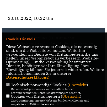
30.10.2022, 10:32 Uhr
Fabian Schrumpf MdL (CDU) ist seit der
Cookie Hinweis
Landtagswahl vom 14. Mai 2017 der direktgewählte
Diese Webseite verwendet Cookies, die notwendig
Landtagsabgeordnete im Essener Süden
sind, um die Webseite zu nutzen. Weiterhin
(Wahlkreis 68).
verwenden wir Dienste von Drittanbietern, die uns
helfen, unser Webangebot zu verbessern (Website-
Optmierung). Für die Verwendung bestimmter
Dienste, benötigen wir Ihre Einwilligung. Ihre
Einwilligung können Sie jederzeit widerrufen. Weitere
Informationen finden Sie in unserer
Datenschutzerklärung
.
IMPRESSUM
DATENSCHUTZ
KONTAKT
Technisch notwendige Cookies (
Übersicht
)
Die notwendigen Cookies werden allein für den
CDU Kreisverband Essen
ordnungsgemäßen Gebrauch der Webseite benötigt.
Cookies von Drittanbietern (
Übersicht
)
Zur Optimierung unserer Webseite binden wir Dienste und
CDU Nordrhein-Westfalen
Angebote von Drittanbietern ein.