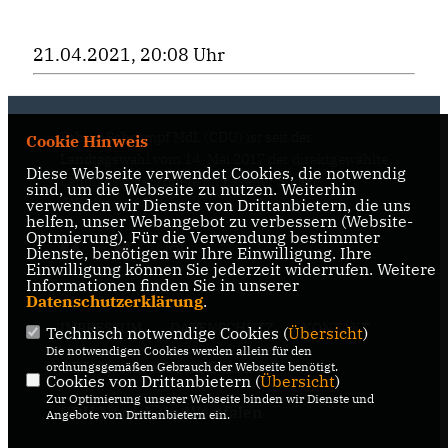
21.04.2021, 20:08 Uhr
Fabian Schrumpf MdL (CDU) ist seit der
Cookie Hinweis
Landtagswahl vom 14. Mai 2017 der direktgewählte
Diese Webseite verwendet Cookies, die notwendig
Landtagsabgeordnete im Essener Süden
sind, um die Webseite zu nutzen. Weiterhin
(Wahlkreis 68).
verwenden wir Dienste von Drittanbietern, die uns
helfen, unser Webangebot zu verbessern (Website-
Optmierung). Für die Verwendung bestimmter
Dienste, benötigen wir Ihre Einwilligung. Ihre
Einwilligung können Sie jederzeit widerrufen. Weitere
Informationen finden Sie in unserer
Datenschutzerklärung
.
IMPRESSUM
DATENSCHUTZ
KONTAKT
Technisch notwendige Cookies (
Übersicht
)
Die notwendigen Cookies werden allein für den
CDU Kreisverband Essen
ordnungsgemäßen Gebrauch der Webseite benötigt.
Cookies von Drittanbietern (
Übersicht
)
Zur Optimierung unserer Webseite binden wir Dienste und
CDU Nordrhein-Westfalen
Angebote von Drittanbietern ein.